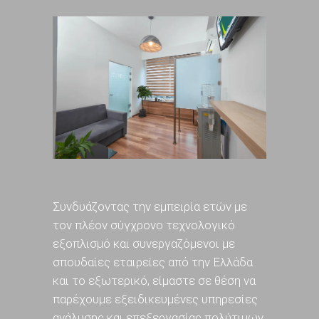
Συνδυάζοντας την εμπειρία ετών με
τον πλέον σύγχρονο τεχνολογικό
εξοπλισμό και συνεργαζόμενοι με
σπουδαίες εταιρείες από την Ελλάδα
και το εξωτερικό, είμαστε σε θέση να
παρέχουμε εξειδικευμένες υπηρεσίες
ανάλυσης και επεξεργασίας πολύτιμων