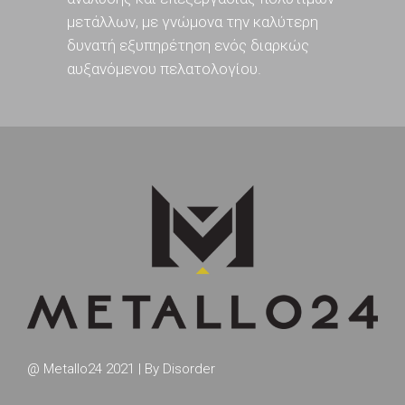
μετάλλων, με γνώμονα την καλύτερη
δυνατή εξυπηρέτηση ενός διαρκώς
αυξανόμενου πελατολογίου.
@ Metallo24 2021 | By
Disorder