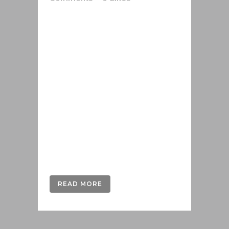
Η θερμοκρασία τήξης του
χρυσού είναι οι 1064,43Co, ενώ
αντίστοιχα του ασημιού είναι
916,78 Cο. Η τήξη των μετάλλων
είναι μια ακόμη απαιτητική
διαδικασία, που πέρα από τον
απαραίτητο εξοπλισμό απαιτεί
γνώση και εμπειρία προκειμένου
να πραγματοποιηθεί ασφαλώς
και με επιτυχία. Στη Metallo24
σας παρέχουμε εγγυημένο...
READ MORE