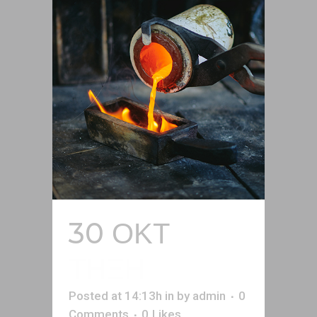
30 ΟΚΤ
ΤΗΞΗ
Posted at 14:13h
in
by
admin
0
Comments
0
Likes