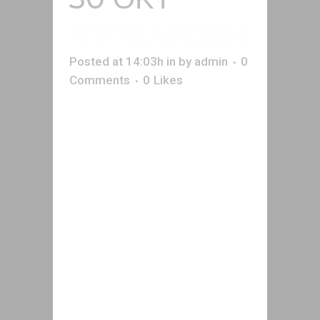
ΚΥΠΕΛΛΩΣΗ
Posted at 14:03h
in
by
admin
0
Comments
0
Likes
Η ανάλυση των πολύτιμων
μετάλλων είναι μια εξαιρετικά
απαιτητική και σύνθετη
διαδικασία. Απαιτεί απόλυτη
ακρίβεια, χειρουργικά
προσεκτικούς χειρισμούς, σε
βάθος γνώση των υλικών και
των ιδιαιτεροτήτων τους. Ο
κορυφαίος μηχανολογικός μας
εξοπλισμός, που περιλαμβάνει 2
πλήρως εξοπλισμένα σύγχρονα
χημικά αναλυτήρια 12 θέσεων και