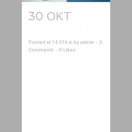
30 ΟΚΤ
ΚΑΘΑΡΙΣΜΟΣ
Posted at 14:21h
in
by
admin
0
Comments
0
Likes
Συμπληρωματικά της διαδικασίας
της ανάλυσης προσφέρουμε και
υπηρεσίες καθαρισμού.
Πρόκειται για μια ακόμη
απαιτητική διαδικασία,μέσω της
οποίας μπορούμε να
επεξεργαστούμε το μεταλλικό
κράμα και να διαχωρίσουμε τα
πολύτιμα μέταλλα που
εμπεριέχονται σε αυτό.