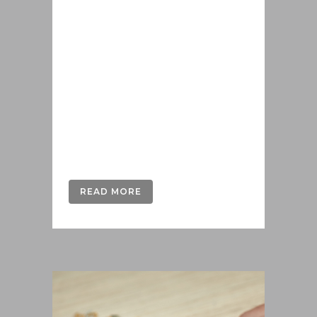
έχει προκύψει, μετά από τις
μεταλλουργικές διεργασίες στις
οποίες υποβλήθηκε από εμάς; Ή
αντίστοιχα να αγοράσετε
ποσότητες κάποιου μετάλλου,
ως πρώτη ύλη για το εργαστήριό
σας; Η Metallo24 είναι στη
διάθεσή σας και στο κομμάτι
των...
READ MORE