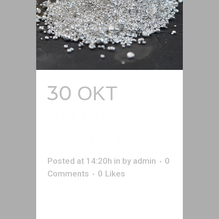
30 ΟΚΤ
ΑΓΟΡΑ &
ΠΩΛΗΣΗ
Posted at 14:20h
in
by
admin
0
Comments
0
Likes
Θέλετε να διαθέσετε προς
πώληση το καθαρό μέταλλο που