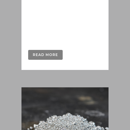
Λειτουργώντας σε ένα πλήρως
ελεγμένο και σύγχρονο
βιομηχανοποιημένο περιβάλλον,
εφαρμόζουμε προηγμένες
τεχνικές και...
READ MORE