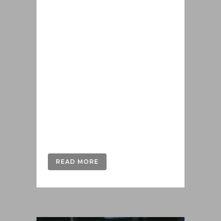
κοσμημάτων, νομισμάτων και
γενικότερα κραμάτων πολύτιμων
μετάλλων διαφόρων προσμίξεων
είναι το ζητούμενό σας, για μια
ακόμη φορά στη Metallo24
έχουμε τον τρόπο να αναλάβουμε
και αυτή την εργασία με τον
υποδειγματικό επαγγελματισμό
που μας χαρακτηρίζει σε κάθε
εργασία. Γνωρίζοντας σε βάθος
το...
READ MORE