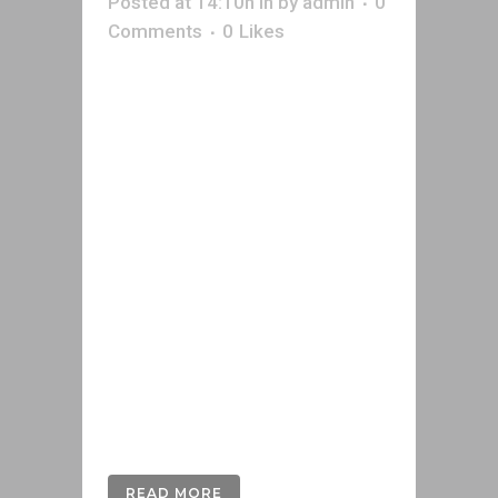
Posted at 14:10h
in
by
admin
0
Comments
0
Likes
Η φασματοσκόπηση XRFείναι μια
μη καταστρεπτική μέθοδος που
μας επιτρέπει να
ταυτοποιήσουμε τα στοιχεία που
περιέχονται σε οποιοδήποτε
κράμα μετάλλου διαφόρων
προσμίξεων, προσφέροντας μια
καλή εκτίμηση της καθαρότητάς
του, σε εξαιρετικά σύντομο
χρονικό διάστημα. Πιο
συγκεκριμένα, μέσα σε 20 μόλις
δευτερόλεπτα με τη βοήθεια
των XRF...
READ MORE